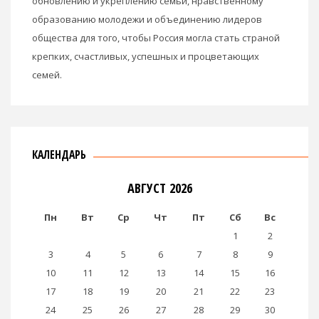
обновлению и укреплению семьи, нравственному
образованию молодежи и объединению лидеров
общества для того, чтобы Россия могла стать страной
крепких, счастливых, успешных и процветающих
семей.
КАЛЕНДАРЬ
АВГУСТ 2026
Пн
Вт
Ср
Чт
Пт
Сб
Вс
1
2
3
4
5
6
7
8
9
10
11
12
13
14
15
16
17
18
19
20
21
22
23
24
25
26
27
28
29
30